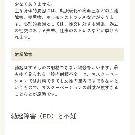
少なくありません。
主な身体的要因には、動脈硬化や高血圧などの血流
障害、糖尿病、ホルモンのトラブルなどがありま
す。心理的要因としては、性交に対する緊張、過去
の性交における失敗、仕事のストレスなどが挙げら
れます。
射精障害
勃起はするものの射精できない場合をいいます。最
も多く見られる「膣内射精不全」は、マスターベー
ションでは射精できても女性の膣内ではできないと
いうもので、マスターベーションの刺激が強すぎる
ことなどが原因です。
勃
起
障
害
（
E
D
）
と
不
妊