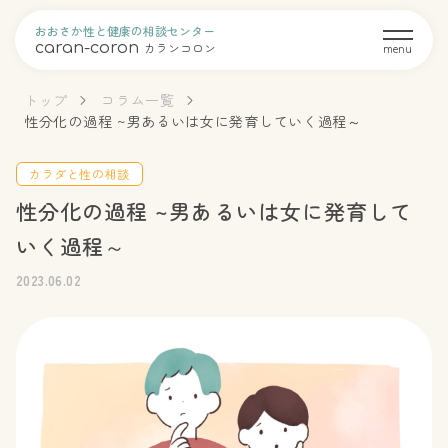
おおさか性と健康の相談センター
caran-coron
カランコロン
menu
トップ
コラム一覧
性分化の過程 ~男あるいは女に発育していく過程～
カラダと性の相談
性分化の過程 ~男あるいは女に発育して
いく過程～
2023.06.02