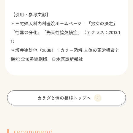
【引用・参考文献】
＊三宅婦人科内科医院ホームページ：「男女の決定」
「性器の分化」「先天性膣欠損症」（アクセス：2013.1
1）
＊坂井建雄他（2008）：カラー図解 人体の正常構造と
機能 全10巻縮刷版．日本医事新報社
カラダと性の相談トップへ
recommend