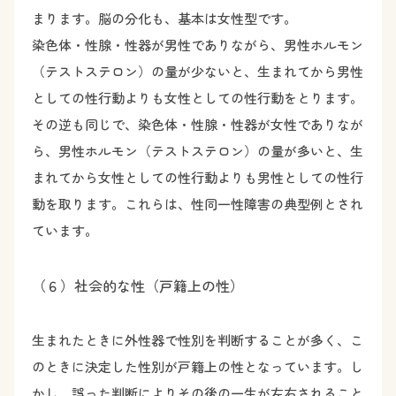
まります。脳の分化も、基本は女性型です。
染色体・性腺・性器が男性でありながら、男性ホルモン
（テストステロン）の量が少ないと、生まれてから男性
としての性行動よりも女性としての性行動をとります。
その逆も同じで、染色体・性腺・性器が女性でありなが
ら、男性ホルモン（テストステロン）の量が多いと、生
まれてから女性としての性行動よりも男性としての性行
動を取ります。これらは、性同一性障害の典型例とされ
ています。
（６）社会的な性（戸籍上の性）
生まれたときに外性器で性別を判断することが多く、こ
のときに決定した性別が戸籍上の性となっています。し
かし、誤った判断によりその後の一生が左右されること