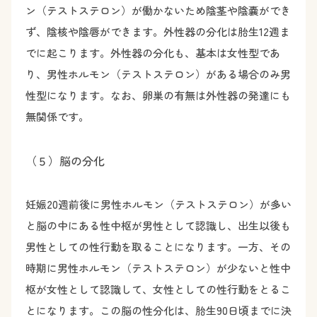
ン（テストステロン）が働かないため陰茎や陰嚢ができ
ず、陰核や陰唇ができます。外性器の分化は胎生12週ま
でに起こります。外性器の分化も、基本は女性型であ
り、男性ホルモン（テストステロン）がある場合のみ男
性型になります。なお、卵巣の有無は外性器の発達にも
無関係です。
（５）脳の分化
妊娠20週前後に男性ホルモン（テストステロン）が多い
と脳の中にある性中枢が男性として認識し、出生以後も
男性としての性行動を取ることになります。一方、その
時期に男性ホルモン（テストステロン）が少ないと性中
枢が女性として認識して、女性としての性行動をとるこ
とになります。この脳の性分化は、胎生90日頃までに決