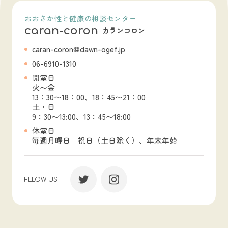
おおさか性と健康の相談センター
caran-coron
カランコロン
caran-coron@dawn-ogef.jp
06-6910-1310
開室日
火〜金
13：30〜18：00、18：45〜21：00
土・日
9：30〜13:00、13：45〜18:00
休室日
毎週月曜日 祝日（土日除く）、年末年始
FLLOW US