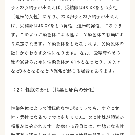
子と23,X精子が出会えば、受精卵は46,XXをもつ女性
（遺伝的女性）になり、23,X卵子と23,Y精子が出会え
ば、受精卵は46,XYをもつ男性（遺伝的男性）になりま
す。このように染色体による性は、Ｙ染色体の有無によ
り決定されます。Ｙ染色体をもたなければ、Ｘ染色体の
数にかかわらず女性になります。 なお、受精時やその
後の異常のために性染色体がＸ1本となったり、ＸＸＹ
など3本となるなどの異常が起こる場合もあります。
（２）性腺の分化（精巣と卵巣の分化）
性染色体によって遺伝的な性が決まっても、すぐに女
性・男性になるわけではありません。次に性腺が卵巣か
精巣かに分かれます。胎齢4～5週目には、性腺となる性