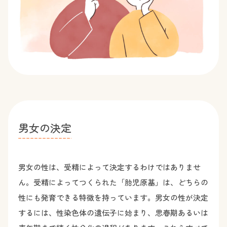
男
女
の
決
定
男女の性は、受精によって決定するわけではありませ
ん。受精によってつくられた「胎児原基」は、どちらの
性にも発育できる特徴を持っています。男女の性が決定
するには、性染色体の遺伝子に始まり、思春期あるいは