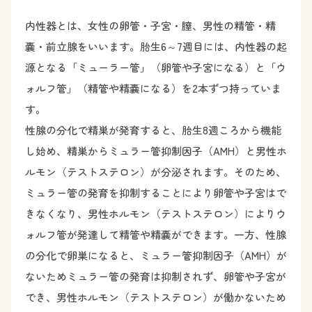
内性器とは、女性の卵管・子宮・膣、男性の精管・精
嚢・前立腺をいいます。胎生6～7週目には、内性器の起
源となる「ミューラー管」（卵管や子宮になる）と「ウ
ォルフ管」（精管や精嚢になる）を2本ずつ持っていま
す。
性腺の分化で精巣が発育すると、胎生8週ころから機能
し始め、精巣からミュラー管抑制因子（AMH）と男性ホ
ルモン（テストステロン）が分泌されます。そのため、
ミュラー管の発育を抑制することにより卵管や子宮はで
きなくなり、男性ホルモン（テストステロン）によりウ
ォルフ管が発達して精管や精嚢ができます。一方、性腺
の分化で卵巣になると、ミュラー管抑制因子（AMH）が
ないためミュラー管の発育は抑制されず、卵管や子宮が
でき、男性ホルモン（テストステロン）が働かないため