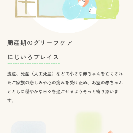
周
産
期
の
グ
リ
ー
フ
ケ
ア
に
じ
い
ろ
プ
レ
イ
ス
流産、死産（人工死産）などで小さな赤ちゃんを亡くされ
たご家族の悲しみや心の痛みを受け止め、お空の赤ちゃん
とともに穏やかな日々を過ごせるようそっと寄り添いま
す。