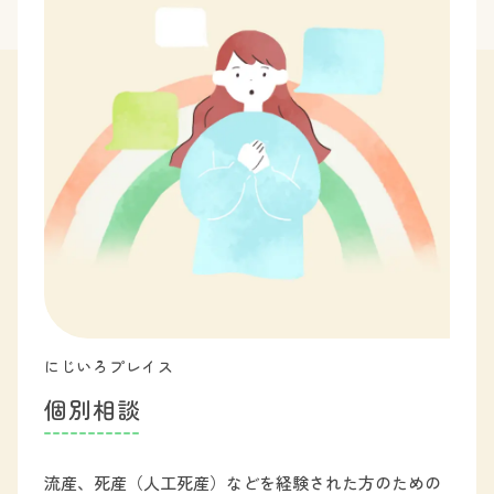
にじいろプレイス
個
別
相
談
流産、死産（人工死産）などを経験された方のための