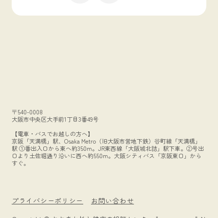
〒540-0008
大阪市中央区大手前1丁目3番49号
【電車・バスでお越しの方へ】
京阪「天満橋」駅、Osaka Metro（旧大阪市営地下鉄）谷町線「天満橋」
駅 ①番出入口から東へ約350m。JR東西線「大阪城北詰」駅下車。②号出
口より土佐堀通り沿いに西へ約550m。大阪シティバス「京阪東口」から
すぐ。
プライバシーポリシー
お問い合わせ