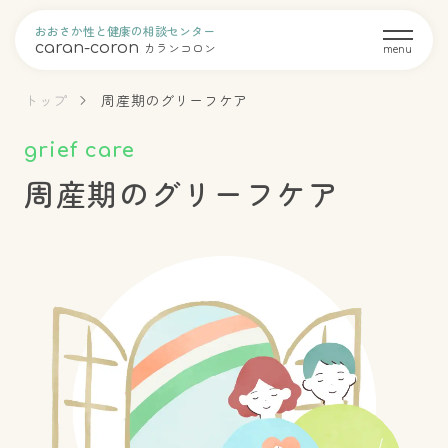
おおさか性と健康の相談センター
caran-coron
カランコロン
menu
トップ
周産期のグリーフケア
grief care
周産期のグリーフケア