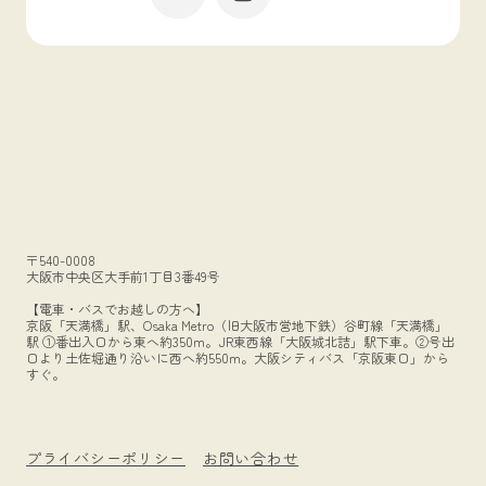
〒540-0008
大阪市中央区大手前1丁目3番49号
【電車・バスでお越しの方へ】
京阪「天満橋」駅、Osaka Metro（旧大阪市営地下鉄）谷町線「天満橋」
駅 ①番出入口から東へ約350m。JR東西線「大阪城北詰」駅下車。②号出
口より土佐堀通り沿いに西へ約550m。大阪シティバス「京阪東口」から
すぐ。
プライバシーポリシー
お問い合わせ