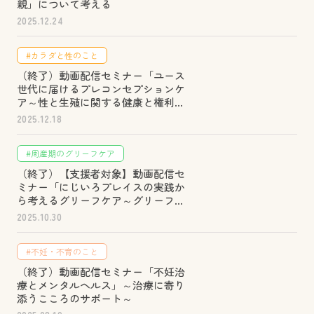
親」について考える
2025.12.24
#カラダと性のこと
（終了）動画配信セミナー「ユース
世代に届けるプレコンセプションケ
ア～性と生殖に関する健康と権利
（SRHR）の視点から～」
2025.12.18
#周産期のグリーフケア
（終了）【支援者対象】動画配信セ
ミナー「にじいろプレイスの実践か
ら考えるグリーフケア～グリーフ＆
トラウマインフォームドの視点を持
2025.10.30
つ大切さ～」
#不妊・不育のこと
（終了）動画配信セミナー「不妊治
療とメンタルヘルス」～治療に寄り
添うこころのサポート～