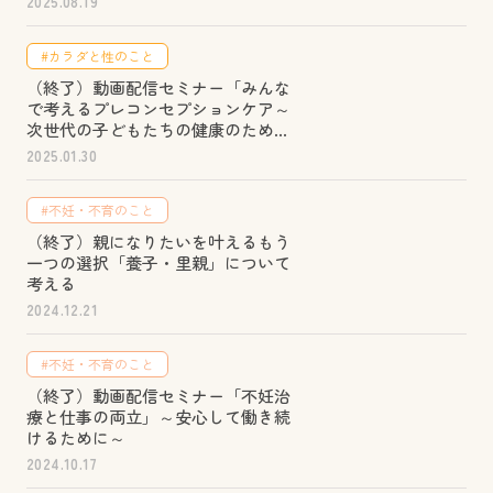
2025.08.19
#カラダと性のこと
（終了）動画配信セミナー「みんな
で考えるプレコンセプションケア～
次世代の子どもたちの健康のために
～」
2025.01.30
#不妊・不育のこと
（終了）親になりたいを叶えるもう
一つの選択「養子・里親」について
考える
2024.12.21
#不妊・不育のこと
（終了）動画配信セミナー「不妊治
療と仕事の両立」～安心して働き続
けるために～
2024.10.17