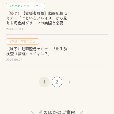
#周産期のグリーフケア
（終了）【支援者対象】動画配信セ
ミナー「にじいろプレイス」から見
える周産期グリーフの実際と必要な
支援
2024.09.04
#不妊・不育のこと
（終了）動画配信セミナー「出生前
検査（診断）ってなに？」
2023.09.23
1
2
そのほかのご案内