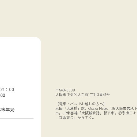
よりセ
育につ
山
師／生
ラー）
士／
ウンセ
込01
ール」
 「予
後、予
談当日
※事前
ご確認
21：00
〒540-0008
イ
00
大阪市中央区大手前1丁目3番49号
度実施
【電車・バスでお越しの方へ】
*５
京阪「天満橋」駅、Osaka Metro（旧大阪市営
年末年始
曜日・
m。JR東西線「大阪城北詰」駅下車。②号出口よ
「京阪東口」からすぐ。
/3
 8/
15、