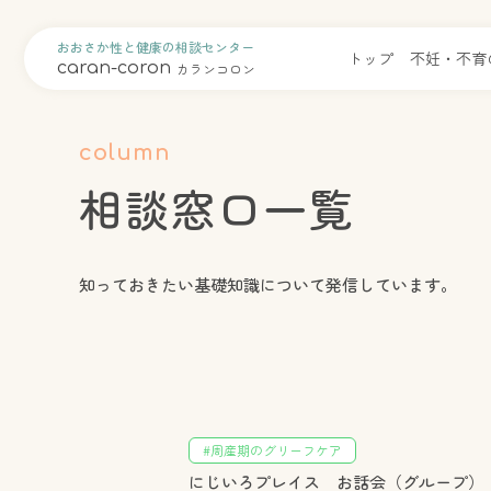
おおさか性と健康の相談センター
トップ
不妊・不育
caran-coron
カランコロン
column
相談窓口一覧
知っておきたい基礎知識について発信しています。
#周産期のグリーフケア
にじいろプレイス お話会（グループ）