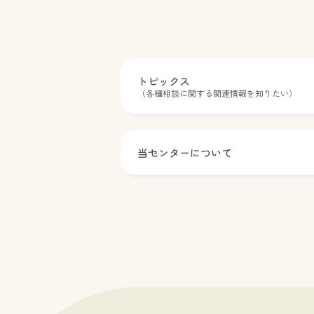
法01 申込フォームへの記入（※ご家族
ます。秘密は厳守します。安心してご相
される場合は、必ずお一人ずづ個別にお
さい。 ※必要な方は、お一人（一組）５回ま
みください。）02 「予約受付メール」
で継続しての相談が可能です。 実施日【土曜
（※予約は確定していません）03 「予
日】※対面／オンライン 毎月 第1・第
メール」が届く（※事務局が確認後、予
曜日 13:00～／14:00～／15:00～／16:00
トピックス
メールが送信されます。）04 相談当日
（１回50分） *５月、６月、９月及び１
（各種相談に関する関連情報を知りたい）
「事前アンケート」に回答する（※事前
第２・第３土曜日【木曜日】※オンライ
ートは、予約確定メールをご確認くださ
み 月２回 18:30～／19:30～（１回50
05 お話会への参加（対面形式）その他
施方法対面又はオンライン【対面面接】
【令和８年度実施日】（令和８年）4/22、
立男女共同参画・青少年センター【オン
当センターについて
3、6/24、7/25、8/26、9/26、10/28、11
ン】Zoom（お申込み後、URLをお送りい
8、12/23、（令和９年）1/23、2/24、3/2
ます。）対象不妊に悩む当事者（性別を
利用可。お一人でも、カップルでも利用
- 治療の結果が出ない、つらい、メンタ
てない、誰にも話せないという方- 治療
ップアップに不安がある、迷っている方-
を考えているが、病院選びに悩んでいる方
身赴任、長期出張、共感が苦手等、様々
でパートナーとのコミュニケーションに
方- 仕事との両立に悩んでいる方- 治療の
時について悩んでいる方- 子どもが欲し