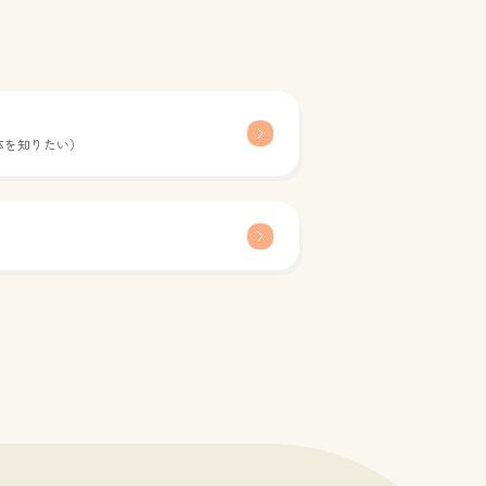
別は問いません）※大阪府在住、在勤、在
2土曜日 13:00～16:00（第5水・金曜日、
方相談員助産師利用料無料その他チラシ※
の祝日、年末年始を除く）相談専用ダイヤ
ット相談を利用される方へ（チャット相談
-6910-8655（ナンバーディスプレイは使
める前に必ずお読みください）
ていません。）対象不妊・不育に関して悩
ある方（当事者以外のご相談も可）相談員
師利用料無料その他チラシ
体を知りたい）