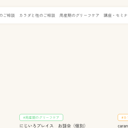
のご相談
カラダと性のご相談
周産期のグリーフケア
講座・セミナ
#周産期のグリーフケア
#カ
にじいろプレイス お話会（個別）
car