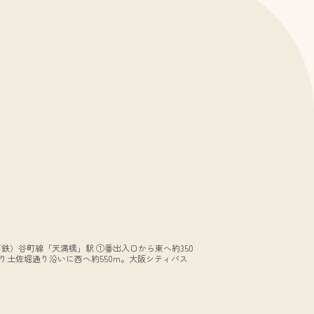
地下鉄）谷町線「天満橋」駅 ①番出入口から東へ約350
り土佐堀通り沿いに西へ約550m。大阪シティバス