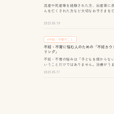
流産や死産等を経験された方、出産後に
んを亡くされた方など大切なお子さまを
れた方の悲しみは計り知れません。辛く
気持ちをおひとりで抱えていませんか？
2023.05.19
ことを話すことで、気持ちに変化が生ま
もしれません。同じ経験をされた方々と
に、愛する子どもへの想い、失った悲し
#不妊・不育のこと
り合いませんか？ 悲しみ、怒り、自責感…渦
不妊・不育に悩む人のための「不妊カウ
まく様々な感情 いつまでたっても枯れ
リング」
涙… 安心してそんな想いを語れるように
リーフケアアドバイザー資格を持つ当事
不妊・不育の悩みは「子どもを授からな
産師がファシリテーター（進行役、寄り
いうことだけではありません。治療がう
役）として参加します。安心してご参加
かない焦りや喪失感、友人や兄弟姉妹と
2023.05.17
い。 実施日時【偶数月】第４水曜日 14:00～
抱える劣等感や孤立感、流産や死産によ
16:00【奇数月】第４土曜日 14:00～16:
な人を亡くした深い悲しみなど、様々な
所大阪府立男女参画・青少年センター（
抱えることになります。近年、セックス
センター）対象流産・死産（人工死産）
悩む方からのご相談も増加しています。 一人
外妊娠、胞状奇胎、新生児死などで、小
で抱えるにはつらい不安や悩みを、専門
子様を亡くされたママ、ご家族※妊娠中
セラーと一緒に考えます。心の整理のお
さま連れの方は、お話会（個別）をご利
をしながら“自分らしく決める”ことをサ
さい。定員各回４名程度（先着順）お申
します。必要に応じて、様々な情報提供