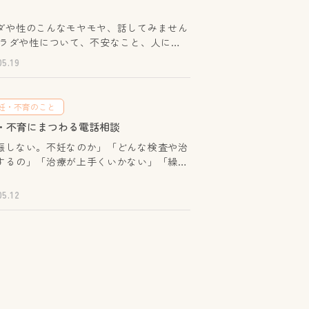
ダや性のこんなモヤモヤ、話してみません
なか聞けないこと、どうしていいかわから
05.19
ことなど、一人で抱えずチャットで相談し
ませんか。専門知識がある助産師が、あな
悩みに寄り添って、一緒に考えます。プラ
妊・不育のこと
は守られます。 生理不順・遅れてい
・不育にまつわる電話相談
前にイライラする おりものの量・色
形、色について 低用
娠しない。不妊なのか」「どんな検査や治
 避妊について 緊急避妊薬につ
するの」「治療が上手くいかない」「繰り
流産で妊娠するのが怖い」「リセットのた
いて（梅毒、クラミジア、HIV＆AIDSな
涙が止まらなくなる。誰にも話せない」
05.12
齢的にも治療のやめ時を考えなくてはいけ
アリティについて 産婦人科・泌尿器
けれど決心がつかない」などなど・・・そ
察について など 家族や友達もなか
不妊・不育にまつわる様々なお悩みを、専
言えないこと、恥ずかしい、、、責められ
相談員がお聴きします。ナンバーディスプ
も、、、と感じず、安心して相談してくだ
は使用していません。お名前もお聞きしま
0～20:00相
安心してお電話ください。 実施日● 第
法相談専用チャットシステム（リンクはこ
3水曜日 10:00～19:00● 第2・第4水曜日
）対象カラダや性のことで悩んでいる方
00～16:00● 第1～第4金曜日 10:00～16:00