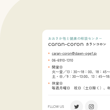
機能障害、性交時痛、膣内射精障害等に
ックスレスに悩む方- その他、不妊・不
いて様々なことで悩んでいる方相談員● 
本 和江（助産師／不妊症看護認定看護
殖医療コーディネーター／不妊カウンセ
● 戸田 さやか（公認心理師／臨床心理
ブリーフセラピストシニア／生殖心理カ
ラー／がん・生殖医療専門心理士）お申
おおさか性と健康の相談センター
申込フォームへの記入02 「予約受付メ
caran-coron
カランコロン
が届く（※予約は確定していません）03
caran-coron@dawn-ogef.jp
約確定メール」が届く（※事務局が確認
約確定メールが送信されます。）04 相
06-6910-1310
までに「事前アンケート」に回答する（
開室日
アンケートは、「予約確定メー ルを
火〜金
／
13：30〜18：00、18：45〜
ください。）05 相談当日（対面/オンラ
土・日
／
9：30〜13:00、13：45〜18:
ン）相談料無料その他チラシ【令和８年
休室日
日】・土曜日（毎月第１・第３土曜日） 
毎週月曜日 祝日（土日除く）、
月、６月、９月及び１月は第２・第３土
木曜日（月２回） （令和８年）4/23、4
0、5/7、5/21、6/11、6/25、7/2、7/16、
6、8/20、 9/10、9/24、10/
FLLOW US