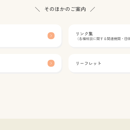
（性
で参加
4、7/25、8/26、9/26、10/28、11/28、12/2
談くだ
6月の実施日は第4土曜日となります。実施方法
● 第
そのほかのご案内
学の
申し込
3、（令和９年）1/23、2/24、3/27
対面又はオンライン【対面面接】大阪府立男女
平日
チャ
が届く
共同参画・青少年センター【オンライン】Zoo
ル06
を始
約確定
３土
m（お申込み後、URLをお送りいたします。）
用し
約確定
～
対象不妊・不育に悩む当事者（性別を問わず利
みの
リンク集
までに
月は
用可。お一人でも、カップルでも利用可。）相
助産
（各種相談に関する関連機関・団
アンケ
ンの
談員女性産科婦人科医師、助産師お申込01 申
い。）
分）実
込フォームへの記入02 「予約受付メール」が
チラシ
大阪府
届く（※予約は確定していません）03 「予約
5/2
ライ
確定メール」が届く（※事務局が確認後、予約
リーフレット
/2
たし
確定メールが送信されます。）04 相談当日ま
7
問わず
でに「事前アンケート」に回答する（※事前ア
可。）
ンケートは、「予約確定メー ルをご確認く
ルが保
ださい。）05 相談当日（対面/オンライン）
のステ
利用料無料その他チラシ【令和８年度実施日】
 転院
（令和８年）4/11、5/9、6/27、7/11、8/8、
- 単
9/12、10/10、11/14、12/12（令和９年）1/9、
な理由
2/13、3/13
悩む
やめ
いが性