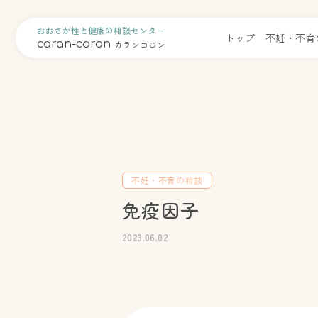
おおさか性と健康の相談センター
トップ
不妊・不育
caran-coron
カランコロン
不妊・不育の相談
免疫因子
2023.06.02