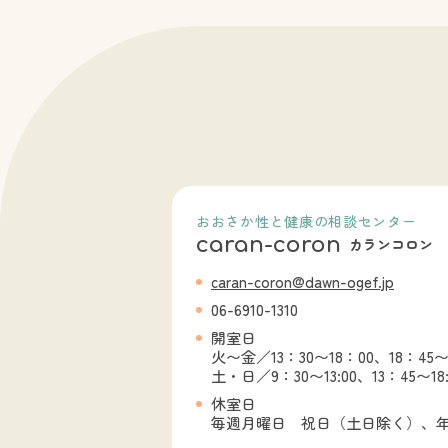
おおさか性と健康の相談センター
caran-coron
カランコロン
caran-coron@dawn-ogef.jp
06-6910-1310
開室日
火〜金
／
13：30〜18：00、18：45〜
土・日
／
9：30〜13:00、13：45〜18:
休室日
毎週月曜日 祝日（土日除く）、