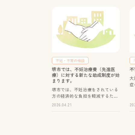
不妊・不育の相談
堺市では、不妊治療費（先進医
不
療）に対する新たな助成制度が始
大
まります。
症
堺市では、不妊治療をされている
る
方の経済的な負担を軽減するた
の
め、令和８年度から新たに独自
ます。 ■ 
2026.04.21
20
で、保険適用となる生殖補助医療
に併せて行われる、先進医療に要
する費用の一部を助成する不妊治
療費（先進医療）助成の準備を進
めています。詳しくは堺市ホーム