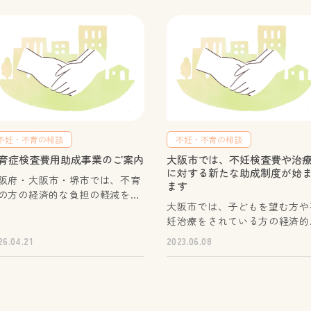
不妊・不育の相談
不妊・不育の相談
育症検査費用助成事業のご案内
大阪市では、不妊検査費や治
に対する新たな助成制度が始
阪府・大阪市・堺市では、不育
ます
の方の経済的な負担の軽減を図
大阪市では、子どもを望む方や
ため、不育症検査に要する費用
妊治療をされている方の経済的
一部について助成を実施してい
負担を軽減するため、令和５年
大阪府HP ■ 大阪市H
26.04.21
2023.06.08
から新たに独自で不妊検査費や
P ■ 堺市HP
妊治療費の一部を助成します。
しくは大阪市ホームページをご
ください。 大阪市ホームページ
TEL：06-6208-9966