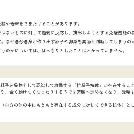
受精や着床をさまたげることがあります。
ではないものに対して過剰に反応し、排出しようとする免疫機能の
す。なぜ自分自身が作り出す卵子や卵巣を異物と判断してしまうの
まうのかについては、はっきりとしたことはわかっていません。
、精子を異物として認識して攻撃する「抗精子抗体」が存在するこ
なり、全く動けなくなったりするので子宮腔へ進めなくなり、受精
体（自分の体の中にもともと存在する成分に対してできる抗体）と
。