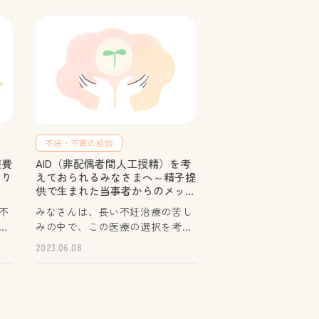
不妊・不育の相談
療費
AID（非配偶者間人工授精）を考
まり
えておられるみなさまへ～精子提
供で生まれた当事者からのメッセ
ージ～
不
みなさんは、長い不妊治療の苦し
な
みの中で、この医療の選択を考え
度
ておられるのだと思います。「親
2023.06.08
不
になりたい」という望みを叶える
詳
ための、医療の選択肢の一つであ
覧
ることは間違いありません。しか
し近年、提供精子によって生まれ
た当事者が声を上げ始め、秘密を