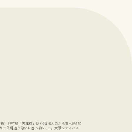
していました。両親の不仲の理由
のひとつは、精子提供で生まれた
私の存在だったそうです。告知を
受けて数年後に母が亡くなり、自
分のアイデンティティーについて
悩むようになりました。出自につ
いて考えることは人それぞれでし
ょう。一生考えない人もいるかも
しれません。進学や就職、結婚、
出産・・人生の様々なシーンが考
えるきっかけになる人もいるかも
しれません。AIDで子どもを持と
うと考えておられるみなさんに
は、「生まれてくる子どもは親と
は別の個性を持ち、その人の長い
人生がある」ということを知って
いてほしいです。そして出自を話
すことを前提に、この医療の利用
を考えていただきたいのです。隠
すことは家族のためになりませ
地下鉄）谷町線「天満橋」駅 ①番出入口から東へ約350
ん。親子の信頼関係が崩れること
り土佐堀通り沿いに西へ約550m。大阪シティバス