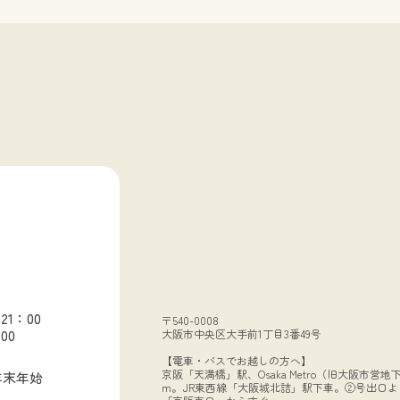
21：00
〒540-0008
00
大阪市中央区大手前1丁目3番49号
【電車・バスでお越しの方へ】
京阪「天満橋」駅、Osaka Metro（旧大阪市営
年末年始
m。JR東西線「大阪城北詰」駅下車。②号出口よ