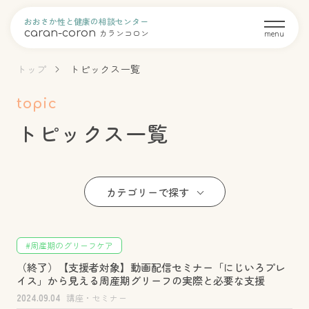
おおさか性と健康の相談センター
caran-coron
カランコロン
menu
トップ
トピックス一覧
topic
トピックス一覧
カテゴリーで探す
#周産期のグリーフケア
（終了）【支援者対象】動画配信セミナー「にじいろプレ
イス」から見える周産期グリーフの実際と必要な支援
2024.09.04
講座・セミナー